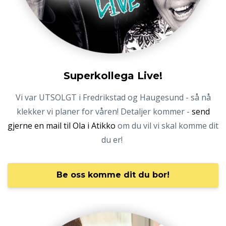
Superkollega Live!
Vi var UTSOLGT i Fredrikstad og Haugesund - så nå
klekker vi planer for våren! Detaljer kommer -
send
gjerne en mail til Ola i Atikko
om du vil vi skal komme dit
du er!
Be oss komme dit du bor!